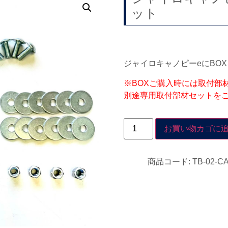
ット
ジャイロキャノピーeにBO
※BOXご購入時には取付部
別途専用取付部材セットを
お買い物カゴに
商品コード:
TB-02-C