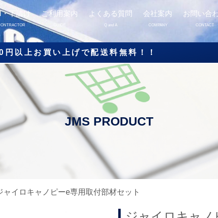
M・下請け
ご利用案内
よくある質問
会社案内
お問い合
CONTRACTOR
GUIDE
Q and A
COMPANY
CONTACT
000円以上お買い上げで配送料無料！！
 ジャイロキャノピーe専用取付部材セット
ジャイロキャノ