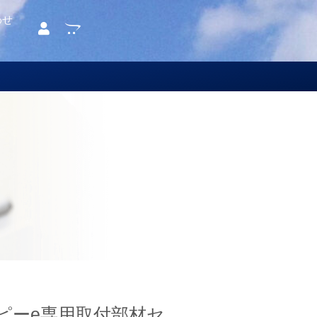
わせ
ピーe専用取付部材セ