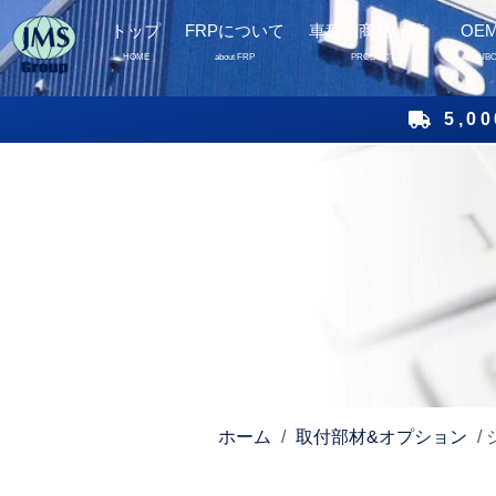
トップ
FRPについて
車種別商品一覧
OE
HOME
about FRP
PRODUCT
SUB
5,
ホーム
/
取付部材&オプション
/