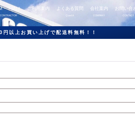
M・下請け
ご利用案内
よくある質問
会社案内
お問い合
BCONTRACTOR
GUIDE
Q and A
COMPANY
CONTACT
000円以上お買い上げで配送料無料！！