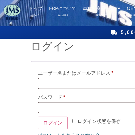
トップ
FRPについて
車種別商品一覧
OE
HOME
about FRP
PRODUCT
SU
5,
ログイン
ユーザー名またはメールアドレス
*
パスワード
*
ログイン状態を保存
ログイン