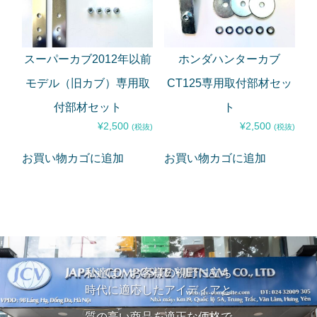
スーパーカブ2012年以前
ホンダハンターカブ
モデル（旧カブ）専用取
CT125専用取付部材セッ
付部材セット
ト
¥
2,500
¥
2,500
(税抜)
(税抜)
お買い物カゴに追加
お買い物カゴに追加
私達は、お客様の視野に立ち
時代に適応したアイディアと
質の高い商品を適正な価格で