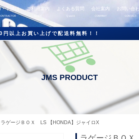
M・下請け
ご利用案内
よくある質問
会社案内
お問い合
CONTRACTOR
GUIDE
Q and A
COMPANY
CONTACT
000円以上お買い上げで配送料無料！！
/ ラゲージＢＯＸ LS 【HONDA】ジャイロX
ラゲージＢＯＸ 