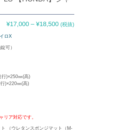
¥
17,000
–
¥
18,500
(税抜)
イロX
施錠可）
行)×250㎜(高)
行)×220㎜(高)
ャリア対応です。
ト （ウレタンスポンジマット（M-