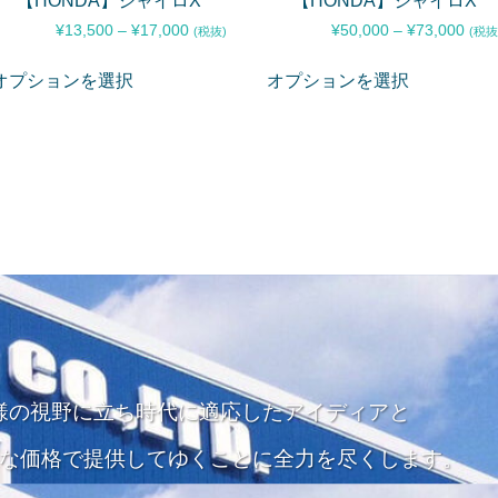
【HONDA】ジャイロX
【HONDA】ジャイロX
¥
13,500
–
¥
17,000
¥
50,000
–
¥
73,000
(税抜)
(税抜
オプションを選択
オプションを選択
様の視野に立ち
時代に適応したアイディアと
な価格で
提供してゆくことに全力を尽くします。