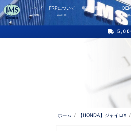
トップ
FRPについて
車種別商品一覧
OE
HOME
about FRP
PRODUCT
SUB
5,
ホーム
/
【HONDA】ジャイロX