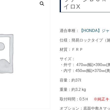
イロX
適合車種：
【HONDA】ジャ
仕様：簡易ロックタイプ（
材質：ＦＲＰ
サイズ：
・外寸： 470㎜(幅)×390㎜(奥
・内寸：450㎜(幅)×370㎜(奥
容量：約37ℓ
重量：約3.2 kg
取付時間：0.5Ｈ
※純正キ
オプション：底面中敷きマッ