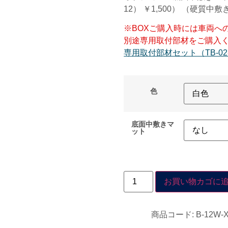
12） ￥1,500） （硬質中敷
※BOXご購入時には車両へ
別途専用取付部材をご購入
専用取付部材セット（TB-02-
色
底面中敷きマ
ット
お買い物カゴに
商品コード:
B-12W-