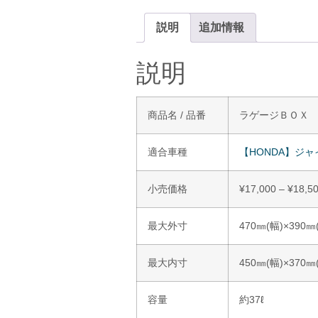
説明
追加情報
説明
商品名 / 品番
ラゲージＢＯＸ LS
適合車種
【HONDA】ジャ
小売価格
¥
17,000
–
¥
18,5
最大外寸
470㎜(幅)×390㎜
最大内寸
450㎜(幅)×370㎜
容量
約37ℓ