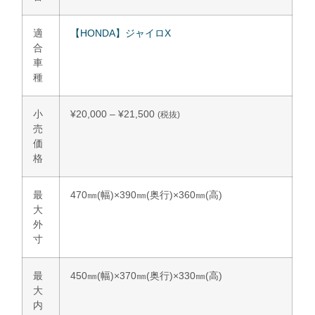
適
【HONDA】ジャイロX
合
車
種
小
¥
20,000
–
¥
21,500
(税抜)
売
価
格
最
470㎜(幅)×390㎜(奥行)×360㎜(高)
大
外
寸
最
450㎜(幅)×370㎜(奥行)×330㎜(高)
大
内