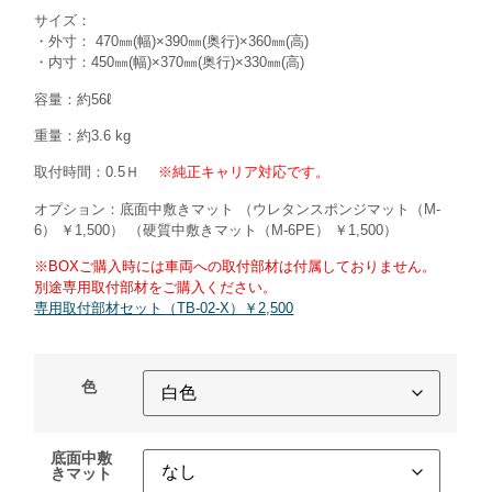
サイズ：
・外寸： 470㎜(幅)×390㎜(奥行)×360㎜(高)
・内寸：450㎜(幅)×370㎜(奥行)×330㎜(高)
容量：約56ℓ
重量：約3.6 kg
取付時間：0.5Ｈ
※純正キャリア対応です。
オプション：底面中敷きマット （ウレタンスポンジマット（M-
6） ￥1,500） （硬質中敷きマット（M-6PE） ￥1,500）
※BOXご購入時には車両への取付部材は付属しておりません。
別途専用取付部材をご購入ください。
専用取付部材セット（TB-02-X）￥2,500
色
底面中敷
きマット