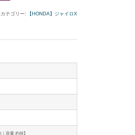
X
カテゴリー:
【HONDA】ジャイロX
高)｜容量 約8ℓ】