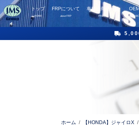
トップ
FRPについて
車種別商品一覧
OE
HOME
about FRP
PRODUCT
SUB
5,
ホーム
/
【HONDA】ジャイロX