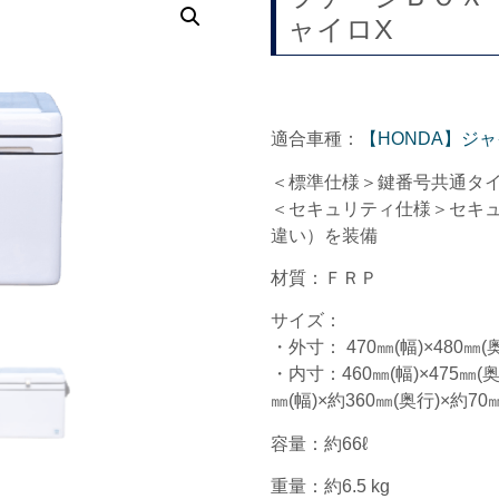
ャイロX
適合車種：
【HONDA】ジャ
＜標準仕様＞鍵番号共通タ
＜セキュリティ仕様＞セキ
違い）を装備
材質：ＦＲＰ
サイズ：
・外寸： 470㎜(幅)×480㎜(奥
・内寸：460㎜(幅)×475㎜(
㎜(幅)×約360㎜(奥行)×約70
容量：約66ℓ
重量：約6.5 kg