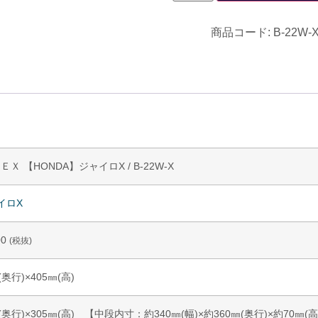
商品コード:
B-22W-
 【HONDA】ジャイロX / B-22W-X
イロX
00
(税抜)
(奥行)×405㎜(高)
㎜(奥行)×305㎜(高) 【中段内寸：約340㎜(幅)×約360㎜(奥行)×約70㎜(