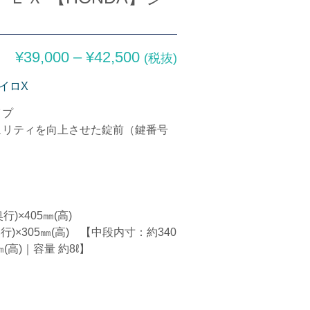
¥
39,000
–
¥
42,500
(税抜)
イロX
イプ
ュリティを向上させた錠前（鍵番号
行)×405㎜(高)
奥行)×305㎜(高) 【中段内寸：約340
㎜(高)｜容量 約8ℓ】