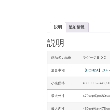
説明
追加情報
説明
商品名 / 品番
ラゲージＢＯＸ ＥＸ
適合車種
【HONDA】ジャ
小売価格
¥
39,000
–
¥
42,5
最大外寸
470㎜(幅)×480㎜
最大内寸
460㎜(幅)×475