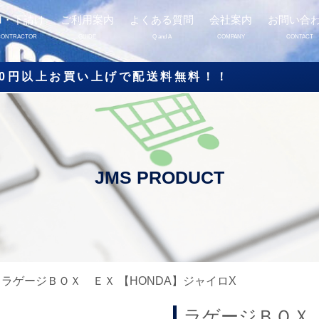
M・下請け
ご利用案内
よくある質問
会社案内
お問い合
CONTRACTOR
GUIDE
Q and A
COMPANY
CONTACT
000円以上お買い上げで配送料無料！！
/ ラゲージＢＯＸ ＥＸ 【HONDA】ジャイロX
ラゲージＢＯＸ 