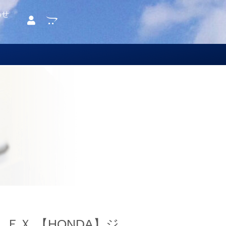
わせ
ＥＸ 【HONDA】ジ