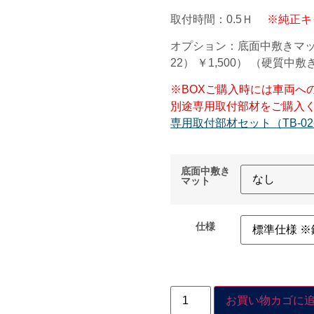
取付時間：0.5Ｈ
※純正キ
オプション：底面中敷きマッ
22） ￥1,500） （硬質中敷き
※BOXご購入時には車両へ
別途専用取付部材をご購入
専用取付部材セット（TB-02-
底面中敷き
マット
仕様
お買い物カゴに