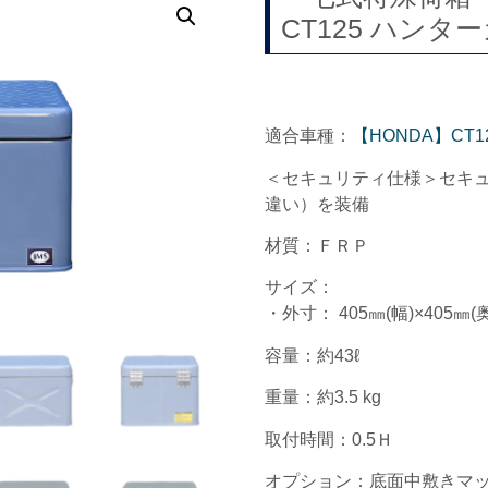
CT125 ハンタ
適合車種：
【HONDA】CT
＜セキュリティ仕様＞セキ
違い）を装備
材質：ＦＲＰ
サイズ：
・外寸： 405㎜(幅)×405㎜(奥
容量：約43ℓ
重量：約3.5 kg
取付時間：0.5Ｈ
オプション：底面中敷きマッ