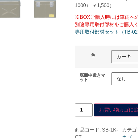
1000） ￥1,500）
※BOXご購入時には車両へ
別途専用取付部材をご購入
専用取付部材セット（TB-02-
色
底面中敷きマ
ット
お買い物カゴに
商品コード:
SB-1K-
カテゴ
CT
カブ