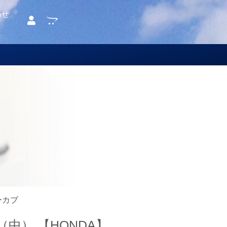
わせ
ーカブ
（中） 【HONDA】