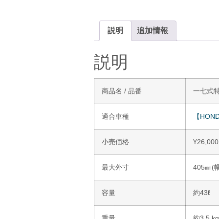
説明
追加情報
説明
商品名 / 品番
一七式特殊
適合車種
【HON
小売価格
¥
26,000
最大外寸
405㎜(
容量
約43ℓ
重量
約3.5 kg