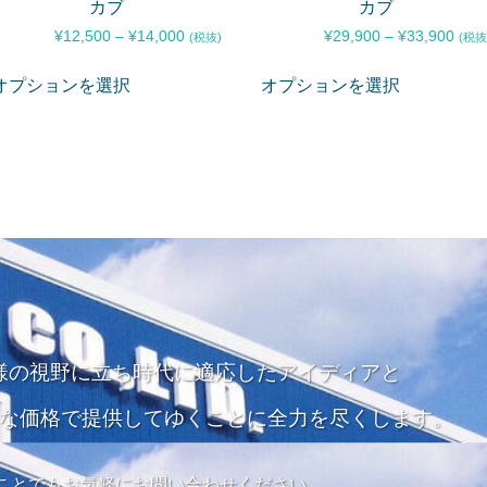
カブ
カブ
¥
12,500
–
¥
14,000
¥
29,900
–
¥
33,900
(税抜)
(税抜
オプションを選択
オプションを選択
様の視野に立ち
時代に適応したアイディアと
な価格で
提供してゆくことに全力を尽くします。
ことでもお気軽にお問い合わせください。