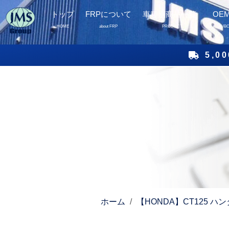
トップ
FRPについて
車種別商品一覧
OE
HOME
about FRP
PRODUCT
SUB
5,
ホーム
/
【HONDA】CT125 ハ