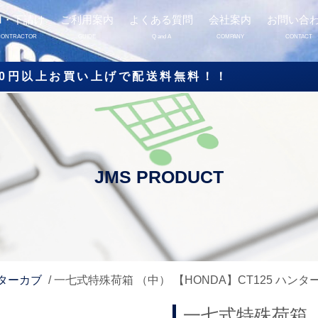
M・下請け
ご利用案内
よくある質問
会社案内
お問い合
CONTRACTOR
GUIDE
Q and A
COMPANY
CONTACT
000円以上お買い上げで配送料無料！！
ンターカブ
/ 一七式特殊荷箱 （中） 【HONDA】CT125 ハンタ
一七式特殊荷箱 