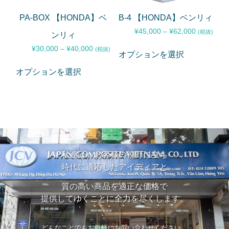
PA-BOX 【HONDA】ベ
B-4 【HONDA】ベンリィ
¥
45,000
–
¥
62,000
(税抜)
ンリィ
¥
30,000
–
¥
40,000
(税抜)
オプションを選択
オプションを選択
私達は、お客様の視野に立ち
時代に適応したアイディアと
質の高い商品を適正な価格で
提供してゆくことに全力を尽くします。
どんなことでもお気軽にお問い合わせください。