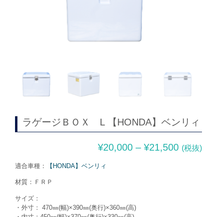
ラゲージＢＯＸ L 【HONDA】ベンリィ
¥
20,000
–
¥
21,500
(税抜)
適合車種：
【HONDA】ベンリィ
材質：ＦＲＰ
サイズ：
・外寸： 470㎜(幅)×390㎜(奥行)×360㎜(高)
・内寸：450㎜(幅)×370㎜(奥行)×330㎜(高)