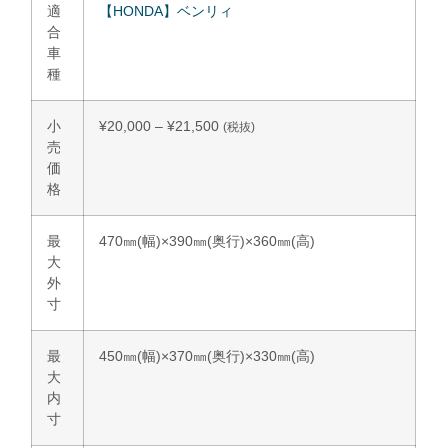
適
【HONDA】ベンリィ
合
車
種
小
¥
20,000
–
¥
21,500
(税抜)
売
価
格
最
470㎜(幅)×390㎜(奥行)×360㎜(高)
大
外
寸
最
450㎜(幅)×370㎜(奥行)×330㎜(高)
大
内
寸