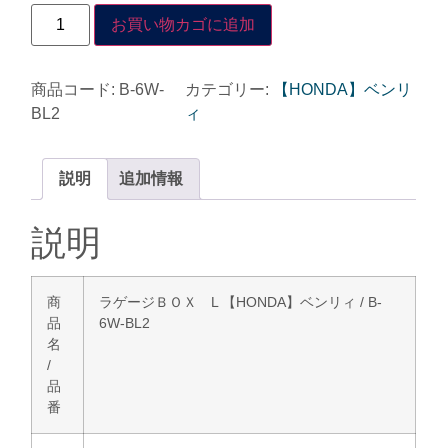
お買い物カゴに追加
商品コード:
B-6W-
カテゴリー:
【HONDA】ベンリ
BL2
ィ
説明
追加情報
説明
商
ラゲージＢＯＸ L 【HONDA】ベンリィ / B-
品
6W-BL2
名
/
品
番