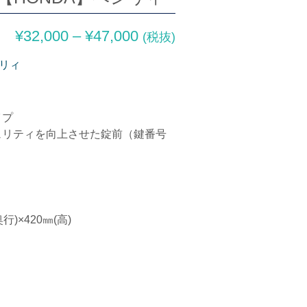
¥
32,000
–
¥
47,000
(税抜)
ンリィ
イプ
ュリティを向上させた錠前（鍵番号
行)×420㎜(高)