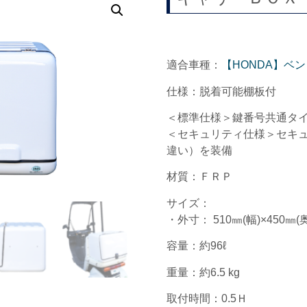
適合車種：
【HONDA】ベ
仕様：脱着可能棚板付
＜標準仕様＞鍵番号共通タ
＜セキュリティ仕様＞セキ
違い）を装備
材質：ＦＲＰ
サイズ：
・外寸： 510㎜(幅)×450㎜(奥
容量：約96ℓ
重量：約6.5 kg
取付時間：0.5Ｈ