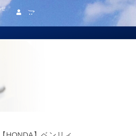
わせ
【HONDA】ベンリィ