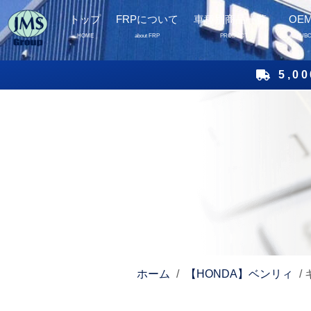
トップ
FRPについて
車種別商品一覧
OE
HOME
about FRP
PRODUCT
SUB
5,
ホーム
/
【HONDA】ベンリィ
/