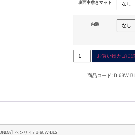
底面中敷きマット
内装
お買い物カゴに
商品コード:
B-68W-B
DA】ベンリィ / B-68W-BL2