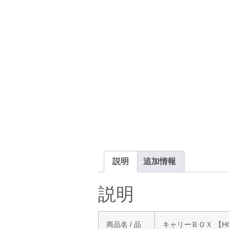
説明
追加情報
説明
商品名 / 品
キャリーＢＯＸ 【HON