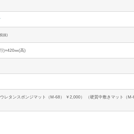
ィ
(税抜)
行)×420㎜(高)
レタンスポンジマット（M-68） ￥2,000） （硬質中敷きマット（M-68-P