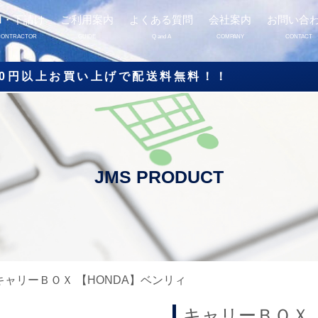
M・下請け
ご利用案内
よくある質問
会社案内
お問い合
CONTRACTOR
GUIDE
Q and A
COMPANY
CONTACT
000円以上お買い上げで配送料無料！！
 キャリーＢＯＸ 【HONDA】ベンリィ
キャリーＢＯＸ 