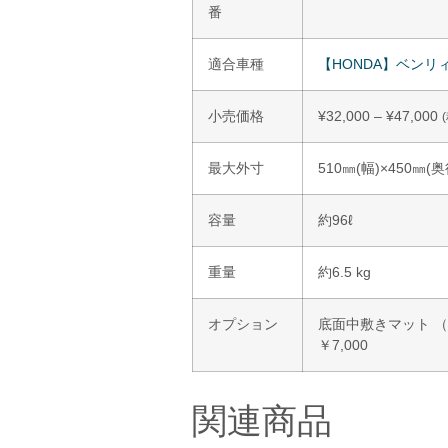
番
適合車種
【HONDA】ベンリ
小売価格
¥
32,000
–
¥
47,000
最大外寸
510㎜(幅)×450㎜(奥
容量
約96ℓ
重量
約6.5 kg
オプション
底面中敷きマット （ウ
￥7,000
関連商品