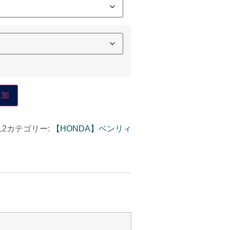
追加
L2
カテゴリー:
【HONDA】ベンリィ