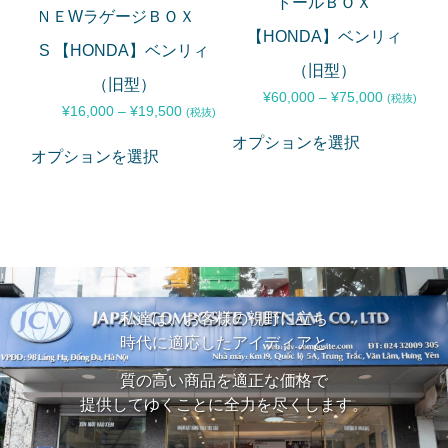
トールＢＯＸ
ＮＥWラゲージＢＯＸ
【HONDA】ベンリィ
S 【HONDA】ベンリィ
（旧型）
（旧型）
¥
60,000
–
¥
75,000
(税抜)
¥
16,000
–
¥
19,500
(税抜)
オプションを選択
オプションを選択
私達は、お客様の視野に立ち
時代に適応したアイディアと
質の高い商品を適正な価格で
提供してゆくことに全力を尽くします。