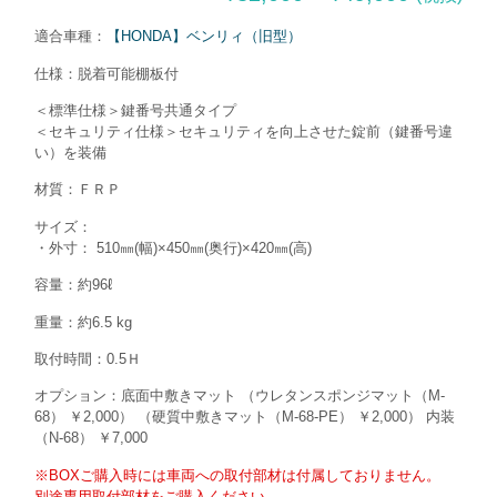
適合車種：
【HONDA】ベンリィ（旧型）
仕様：脱着可能棚板付
＜標準仕様＞鍵番号共通タイプ
＜セキュリティ仕様＞セキュリティを向上させた錠前（鍵番号違
い）を装備
材質：ＦＲＰ
サイズ：
・外寸： 510㎜(幅)×450㎜(奥行)×420㎜(高)
容量：約96ℓ
重量：約6.5 kg
取付時間：0.5Ｈ
オプション：底面中敷きマット （ウレタンスポンジマット（M-
68） ￥2,000） （硬質中敷きマット（M-68-PE） ￥2,000） 内装
（N-68） ￥7,000
※BOXご購入時には車両への取付部材は付属しておりません。
別途専用取付部材をご購入ください。