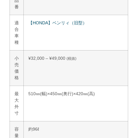
品
番
適
【HONDA】ベンリィ（旧型）
合
車
種
小
¥
32,000
–
¥
49,000
(税抜)
売
価
格
最
510㎜(幅)×450㎜(奥行)×420㎜(高)
大
外
寸
容
約96ℓ
量