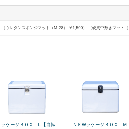
（ウレタンスポンジマット（M-28） ￥1,500） （硬質中敷きマット（M-2
ラゲージＢＯＸ L 【自転
ＮＥWラゲージＢＯＸ M