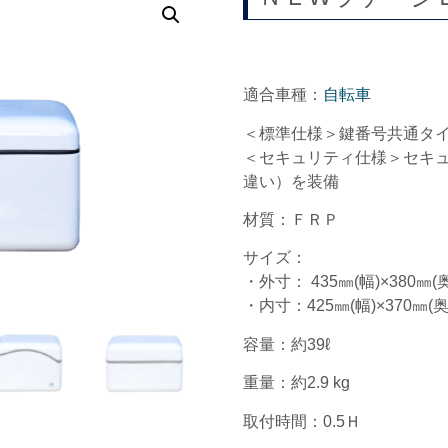
適合車種：
自転車
＜標準仕様＞鍵番号共通タ
＜セキュリティ仕様＞セキ
違い）を装備
材質：ＦＲＰ
サイズ：
・外寸： 435㎜(幅)×380㎜(奥
・内寸：425㎜(幅)×370㎜(奥
容量：約39ℓ
重量：約2.9 kg
取付時間：0.5Ｈ