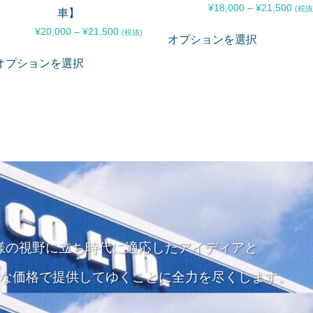
¥
18,000
–
¥
21,500
(税抜
車】
¥
20,000
–
¥
21,500
(税抜)
オプションを選択
オプションを選択
様の視野に立ち
時代に適応したアイディアと
な価格で
提供してゆくことに全力を尽くします。