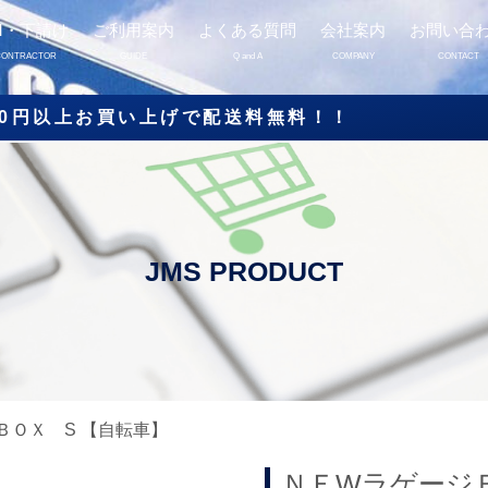
M・下請け
ご利用案内
よくある質問
会社案内
お問い合
CONTRACTOR
GUIDE
Q and A
COMPANY
CONTACT
000円以上お買い上げで配送料無料！！
ＢＯＸ S 【自転車】
ＮＥWラゲージＢ