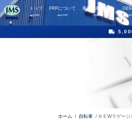
トップ
FRPについて
車種別商品一覧
OE
HOME
about FRP
PRODUCT
SUB
5,
ホーム
/
自転車
/ ＮＥWラゲージ