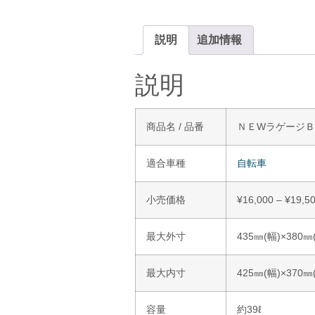
説明
追加情報
説明
商品名 / 品番
ＮＥWラゲージＢＯ
適合車種
自転車
小売価格
¥
16,000
–
¥
19,5
最大外寸
435㎜(幅)×380㎜
最大内寸
425㎜(幅)×370㎜
容量
約39ℓ