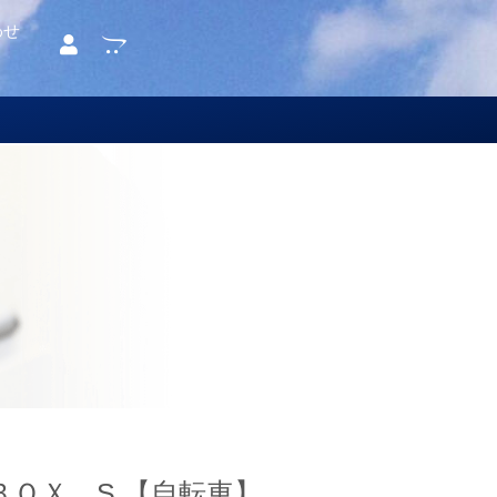
わせ
ＯＸ S 【自転車】