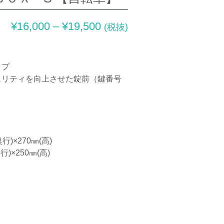
¥
16,000
–
¥
19,500
(税抜)
イプ
ュリティを向上させた錠前（鍵番号
行)×270㎜(高)
行)×250㎜(高)